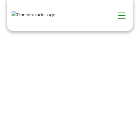
Cobrança no acto
de entrega
HOME >
Serviços >
Cobrança no acto de entrega