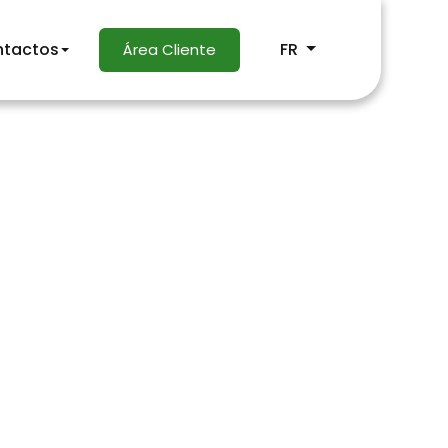
tactos
FR
Área Cliente
uetagem
agem