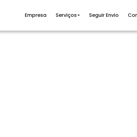
Empresa
Serviços
Seguir Envio
Con
mento e Etiq
E >
Serviços >
Embalamento e Etiquet