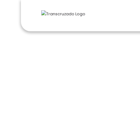
Embala
HOM