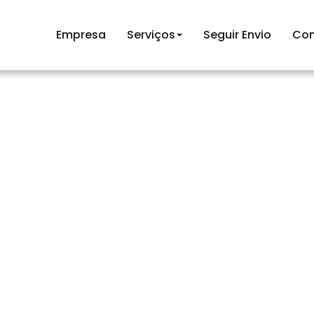
Empresa
Serviços
Seguir Envio
Con
Devoluções
HOME >
Serviços >
Devoluções