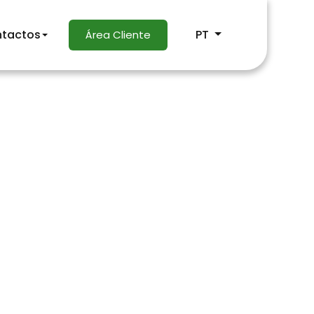
tactos
PT
Área Cliente